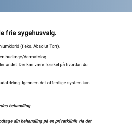
e frie sygehusvalg.
umklorid (f.eks. Absolut Torr).
til en hudlæge/dermatolog.
er andet. Der kan være forskel på hvordan du
 hudafdeling. Igennem det offentlige system kan
ydes behandling.
odtage din behandling på en privatklinik via det