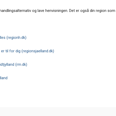
 behandlingsalternativ og lave henvisningen. Det er også din region som
les (regionh.dk)
r til for dig (regionsjaelland.dk)
tjylland (rm.dk)
lland