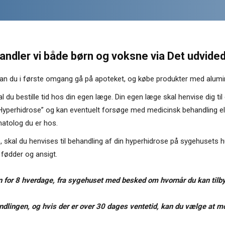
ndler vi både børn og voksne via Det udvided
an du i første omgang gå på apoteket, og købe produkter med alumini
 skal du bestille tid hos din egen læge. Din egen læge skal henvise dig 
yperhidrose” og kan eventuelt forsøge med medicinsk behandling ell
atolog du er hos.
e, skal du henvises til behandling af din hyperhidrose på sygehusets
 fødder og ansigt.
den for 8 hverdage, fra sygehuset med besked om hvornår du kan tilb
andlingen, og hvis der er over 30 dages ventetid, kan du vælge at m