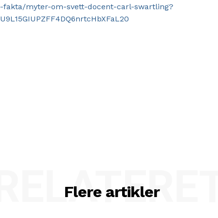
a-fakta/myter-om-svett-docent-carl-swartling?
ZU9L15GIUPZFF4DQ6nrtcHbXFaL20
RELATERE
Flere artikler