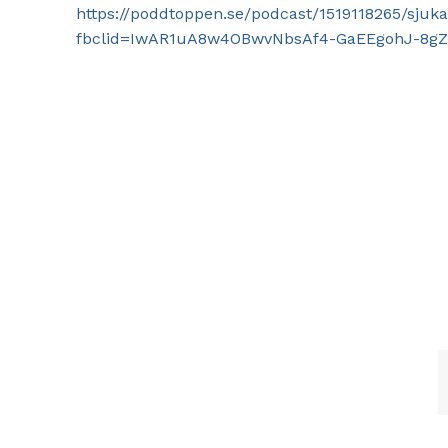
https://poddtoppen.se/podcast/1519118265/sjuk
fbclid=IwAR1uA8w4OBwvNbsAf4-GaEEgohJ-8g